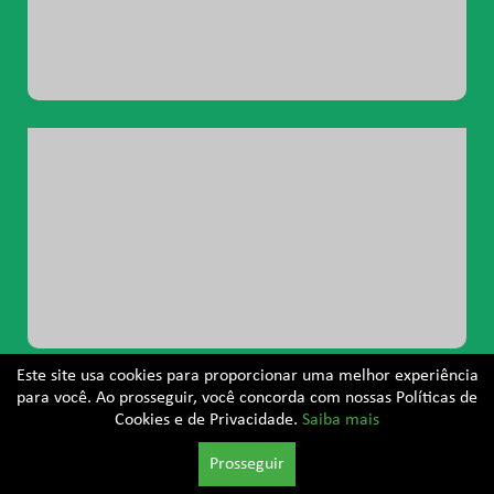
Este site usa cookies para proporcionar uma melhor experiência
para você. Ao prosseguir, você concorda com nossas Políticas de
Cookies e de Privacidade.
Saiba mais
© 2026. Citoclin - Laboratório de Anatomia Patológica
Citopatologia e Colposcopia. Todos os direitos reservados.
Prosseguir
Por
E-Marketing