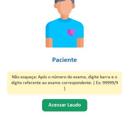
Paciente
Não esqueça: Após o número do exame, digite barra e o
dígito referente ao exame correspondente. ( Ex: 99999/9
)
Acessar Laudo