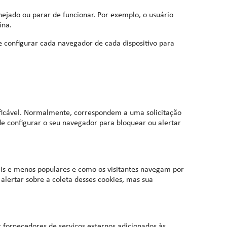
nejado ou parar de funcionar. Por exemplo, o usuário
ina.
ve configurar cada navegador de cada dispositivo para
ficável. Normalmente, correspondem a uma solicitação
de configurar o seu navegador para bloquear ou alertar
ais e menos populares e como os visitantes navegam por
lertar sobre a coleta desses cookies, mas sua
 fornecedores de serviços externos adicionados às