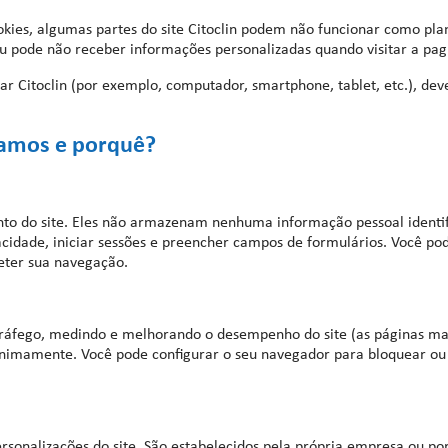
okies, algumas partes do site Citoclin podem não funcionar como pla
 ou pode não receber informações personalizadas quando visitar a pag
ssar Citoclin (por exemplo, computador, smartphone, tablet, etc.), de
izamos e porquê?
nto do site. Eles não armazenam nenhuma informação pessoal identi
vacidade, iniciar sessões e preencher campos de formulários. Você po
eter sua navegação.
e tráfego, medindo e melhorando o desempenho do site (as páginas m
nimamente. Você pode configurar o seu navegador para bloquear ou a
rsonalizações do site. São estabelecidos pela própria empresa ou por