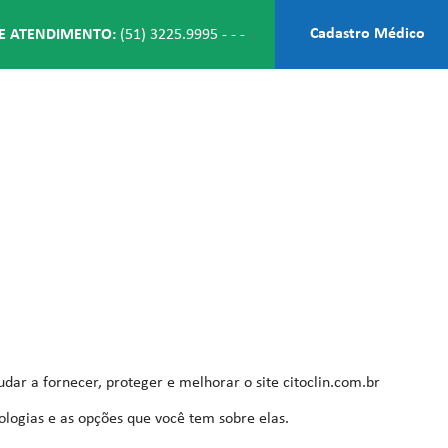
Cadastro Médico
E ATENDIMENTO:
(51) 3225.9995
-
-
-
judar a fornecer, proteger e melhorar o site citoclin.com.br
nologias e as opções que você tem sobre elas.