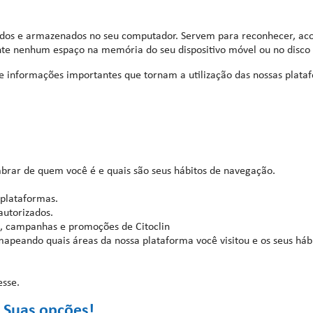
iados e armazenados no seu computador. Servem para reconhecer, a
te nenhum espaço na memória do seu dispositivo móvel ou no disco 
de informações importantes que tornam a utilização das nossas plata
brar de quem você é e quais são seus hábitos de navegação.
plataformas.
autorizados.
s, campanhas e promoções de Citoclin
apeando quais áreas da nossa plataforma você visitou e os seus háb
esse.
? Suas opções!